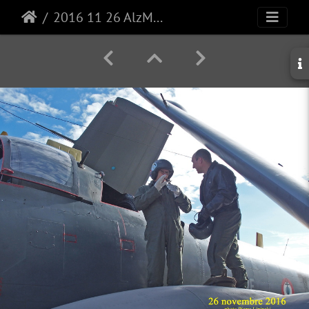
2016 11 26 AlzMar ALZ59 6554 Débriefing sur l'aile