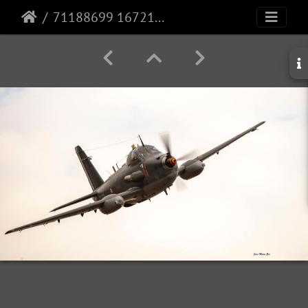
71188699 1672111659587502 5256662073311494144 n