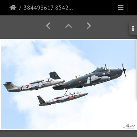
384498617 854232922975517 378289043555416109 n