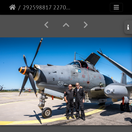
292598817 2270517666448430 5388090827107172933 n