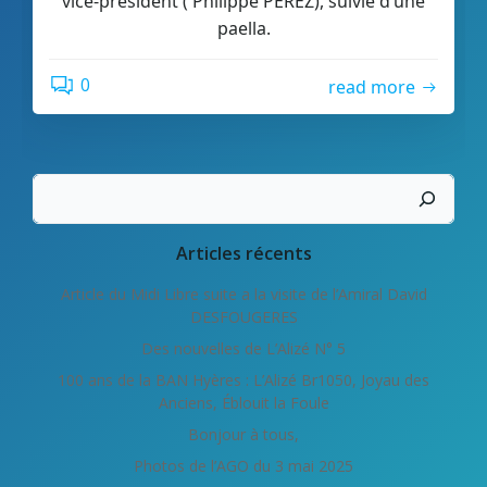
vice-président ( Philippe PEREZ), suivie d’une
paella.
0
read more
Rechercher
Articles récents
Article du Midi Libre suite a la visite de l’Amiral David
DESFOUGERES
Des nouvelles de L’Alizé N° 5
100 ans de la BAN Hyères : L’Alizé Br1050, Joyau des
Anciens, Éblouit la Foule
Bonjour à tous,
Photos de l’AGO du 3 mai 2025