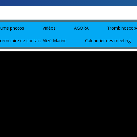
bums photos
Vidéos
AGORA
Trombinoscop
ormulaire de contact Alizé Marine
Calendrier des meeting