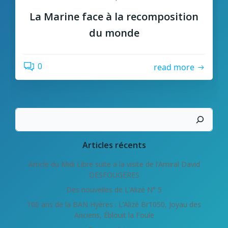
La Marine face à la recomposition
du monde
0
read more
Rechercher
Articles récents
Article du Midi Libre suite a la visite de l’Amiral David
DESFOUGERES
Des nouvelles de L’Alizé N° 5
100 ans de la BAN Hyères : L’Alizé Br1050, Joyau des
Anciens, Éblouit la Foule