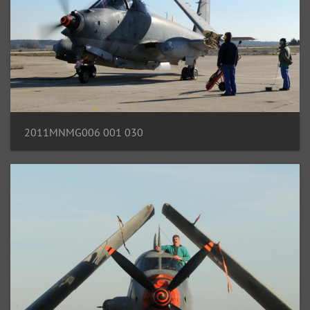
2011MNMG006 001 030