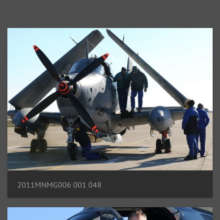
2011MNMG006 001 048