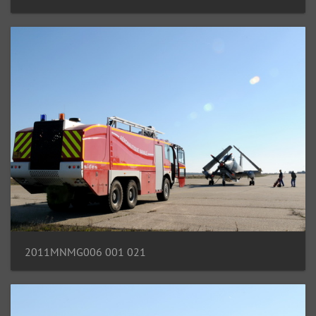
2011MNMG006 001 021