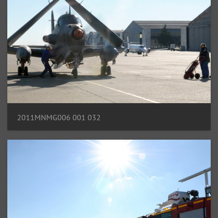
2011MNMG006 001 032