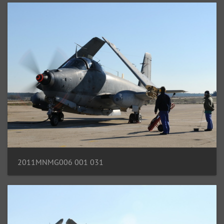
2011MNMG006 001 031