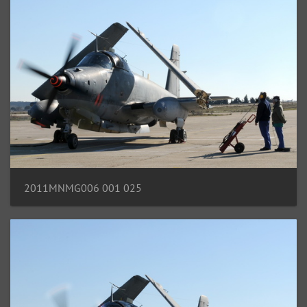
2011MNMG006 001 025