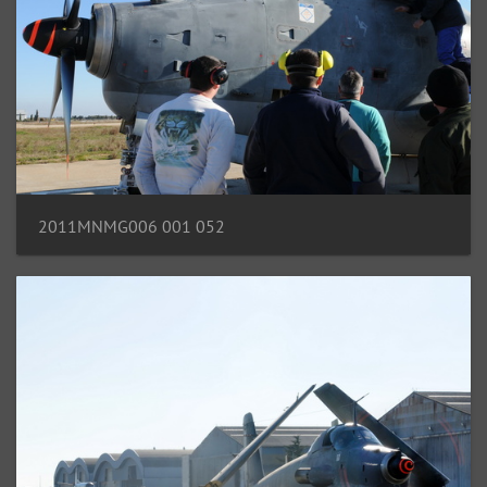
2011MNMG006 001 052