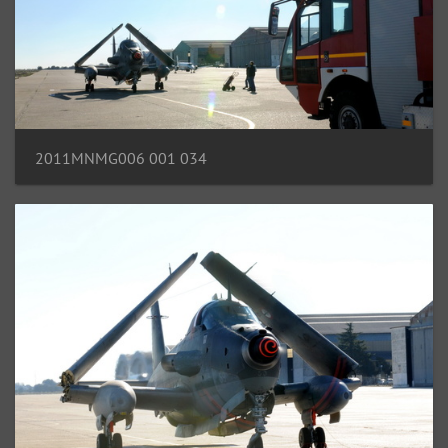
2011MNMG006 001 034