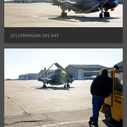
2011MNMG006 001 043