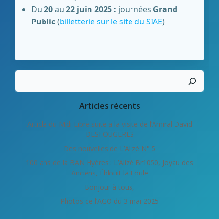
Du
20
au
22 juin 2025 :
journées
Grand
Public
(
billetterie sur le site du SIAE
)
Rechercher
Articles récents
Article du Midi Libre suite a la visite de l’Amiral David
DESFOUGERES
Des nouvelles de L’Alizé N° 5
100 ans de la BAN Hyères : L’Alizé Br1050, Joyau des
Anciens, Éblouit la Foule
Bonjour à tous,
Photos de l’AGO du 3 mai 2025