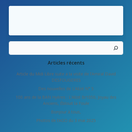
Rechercher
Articles récents
Article du Midi Libre suite a la visite de l’Amiral David
DESFOUGERES
Des nouvelles de L’Alizé N° 5
100 ans de la BAN Hyères : L’Alizé Br1050, Joyau des
Anciens, Éblouit la Foule
Bonjour à tous,
Photos de l’AGO du 3 mai 2025