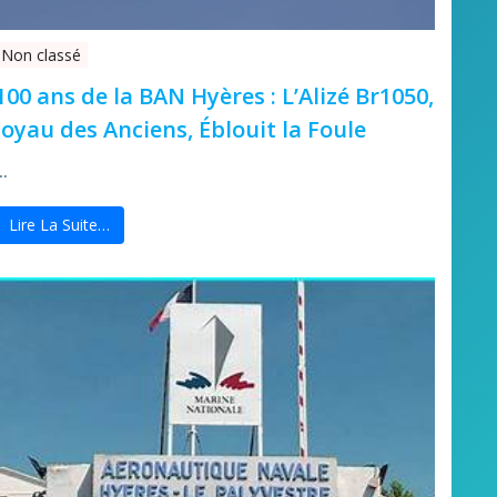
Non classé
100 ans de la BAN Hyères : L’Alizé Br1050,
Joyau des Anciens, Éblouit la Foule
…
Lire La Suite…