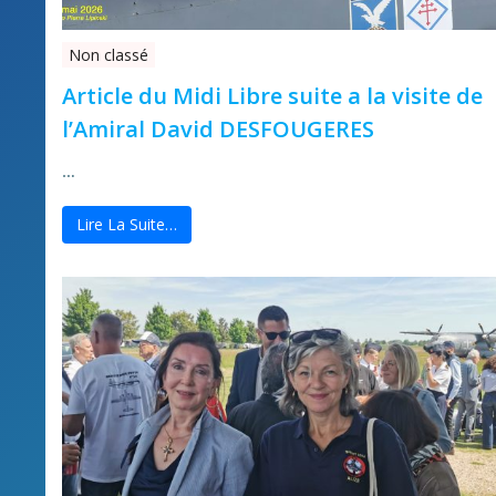
Non classé
Article du Midi Libre suite a la visite de
l’Amiral David DESFOUGERES
…
Lire La Suite…