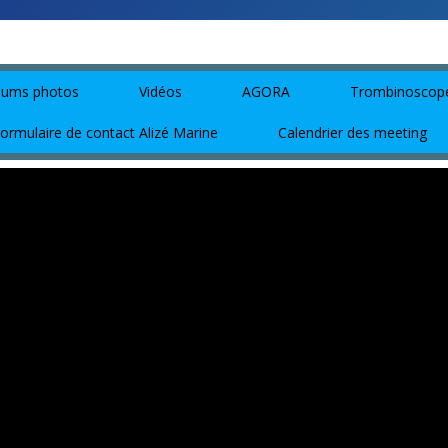
bums photos
Vidéos
AGORA
Trombinoscop
ormulaire de contact Alizé Marine
Calendrier des meeting