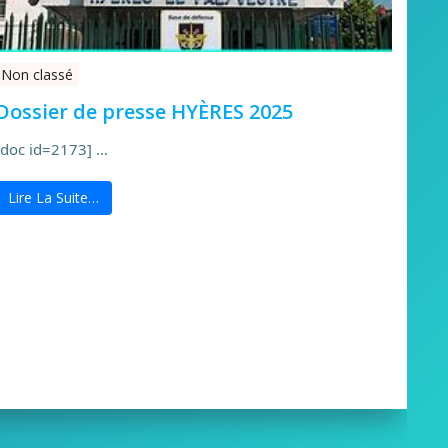
Non classé
Dossier de presse HYÈRES 2025
[doc id=2173] …
Lire La Suite…