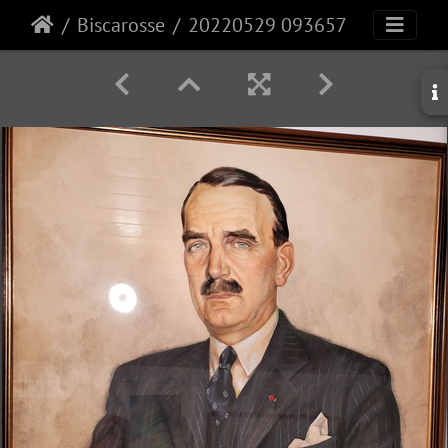
Biscarosse
20220529 093657