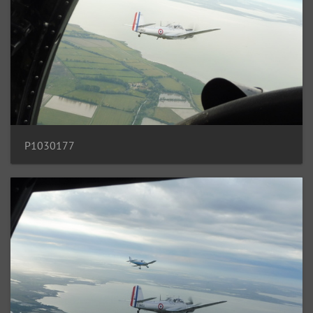
P1030177