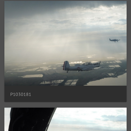
P1030181