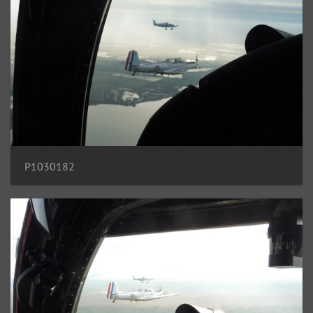
P1030182