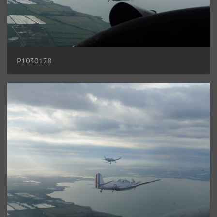
P1030178